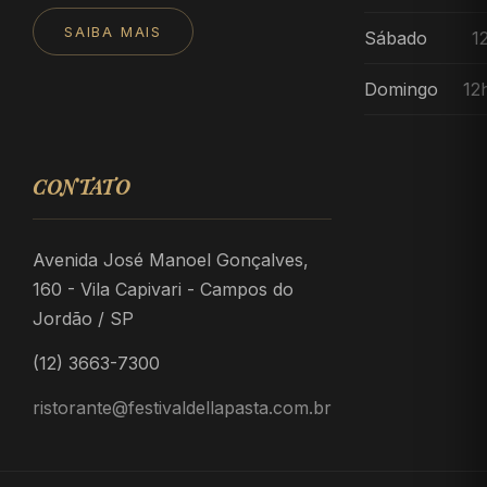
SAIBA MAIS
Sábado
1
Domingo
12
CONTATO
Avenida José Manoel Gonçalves,
160 - Vila Capivari - Campos do
Jordão / SP
(12) 3663-7300
ristorante@festivaldellapasta.com.br