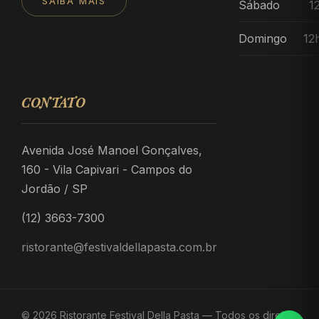
SAIBA MAIS
Sábado
1
Domingo
12
CONTATO
Avenida José Manoel Gonçalves,
160 - Vila Capivari - Campos do
Jordão / SP
(12) 3663-7300
ristorante@festivaldellapasta.com.br
© 2026 Ristorante Festival Della Pasta — Todos os direitos