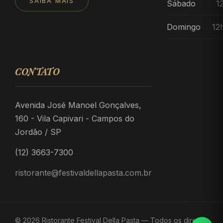
SAIBA MAIS
Sábado
1
Domingo
12
CONTATO
Avenida José Manoel Gonçalves,
160 - Vila Capivari - Campos do
Jordão / SP
(12) 3663-7300
ristorante@festivaldellapasta.com.br
© 2026 Ristorante Festival Della Pasta — Todos os direitos