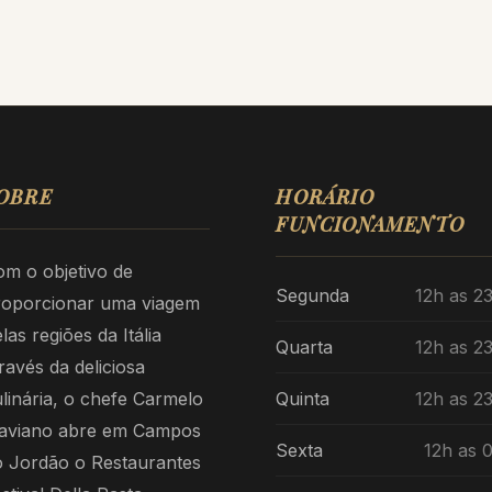
OBRE
HORÁRIO
FUNCIONAMENTO
m o objetivo de
Segunda
12h as 2
roporcionar uma viagem
las regiões da Itália
Quarta
12h as 2
ravés da deliciosa
linária, o chefe Carmelo
Quinta
12h as 2
laviano abre em Campos
Sexta
12h as 
o Jordão o Restaurantes