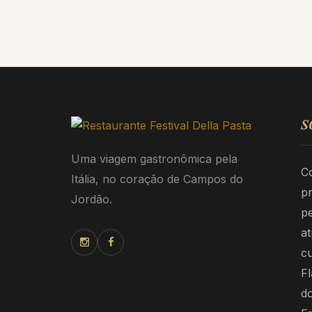
S
Uma viagem gastronômica pela
Co
Itália, no coração de Campos do
p
Jordão.
pe
at
cu
F
d