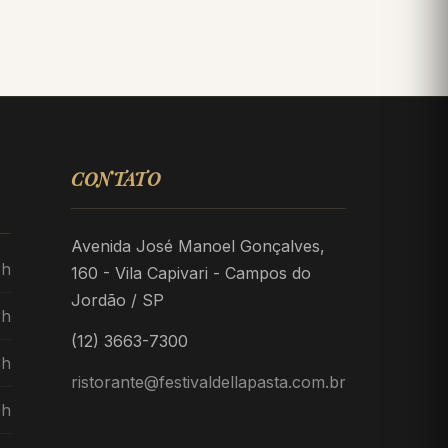
CONTATO
Avenida José Manoel Gonçalves,
3h
160 - Vila Capivari - Campos do
Jordão / SP
3h
(12) 3663-7300
3h
ristorante@festivaldellapasta.com.br
0h