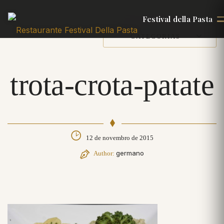
Festival della Pasta
CATEGORIAS
trota-crota-patate
12 de novembro de 2015
germano
Author: