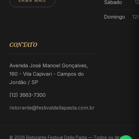
SAIBA MAIS
Sábado
1
Domingo
12
CONTATO
Avenida José Manoel Gonçalves,
160 - Vila Capivari - Campos do
Jordão / SP
(12) 3663-7300
ristorante@festivaldellapasta.com.br
© 2026 Ristorante Festival Della Pasta — Todos os direitos